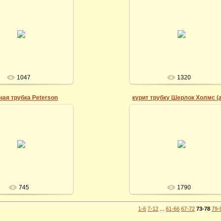
30.05.2012
30.05.2012
igrek
igrek
1047
1320
ная трубка Peterson
26.05.2012
26.05.2012
igrek
igrek
745
1790
1-6
7-12
...
61-66
67-72
73-78
79-