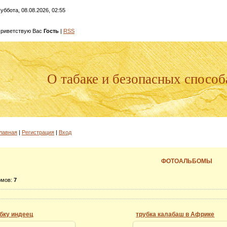
уббота, 08.08.2026, 02:55
риветствую Вас
Гость
|
RSS
О табаке и безопасных способ
лавная
|
Регистрация
|
Вход
ФОТОАЛЬБОМЫ
омов:
7
убку индеец
трубка калабаш в Африке