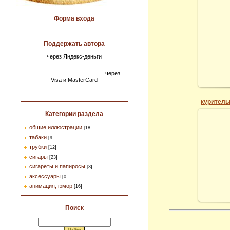
Форма входа
Поддержать автора
через Яндекс-деньги
через
Visa и MasterCard
куритель
Категории раздела
общие иллюстрации
[18]
табаки
[9]
трубки
[12]
сигары
[23]
сигареты и папиросы
[3]
аксессуары
[0]
анимация, юмор
[16]
Поиск