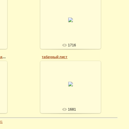
30.05.2012
igrek
1716
курит трубку Шерлок Холмс (актер Ливанов)
табачный лист
26.05.2012
igrek
1681
81