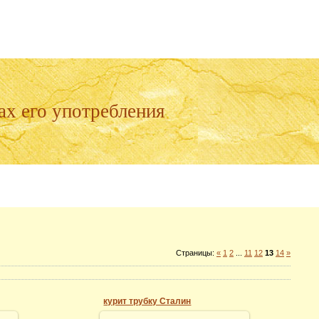
ах его употребления
Страницы
:
«
1
2
...
11
12
13
14
»
курит трубку Сталин