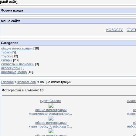
[
Мой сайт
]
Форма входа
Меню сайта
НОВОСТИ
СТАТ
Categories
общие иллюстрации
[18]
табаки
[9]
трубки
[12]
сигары
[23]
сигареты и папиросы
[3]
аксессуары
[0]
анимация, юмор
[16]
Главная
»
Фотоальбом
» общие иллюстрации
Фотографий в альбоме
:
18
курит Сталин
никот
общие иллюстрации
о
никотиновая жевательная...
никот
общие иллюстрации
о
курит трубку Клиффорд С...
набор
общие иллюстрации
о