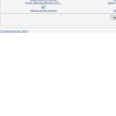
курит Марлен Дитрих 193...
капсу
общие иллюстрации
о
Полная версия сайта